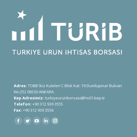
Adres:
TOBB İkiz Kuleleri C Blok Kat :19 Dumlupınar Bulvarı
No:252 06530 ANKARA
Kep Adresimiz:
turkiyeurunborsasi@hs01.kep.tr
Telefon:
+90 312 939 3555
Fax:
+90 312 939 3556
Find us on: