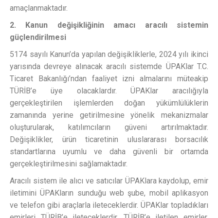
amaçlanmaktadır.
2. Kanun değişikliğinin amacı aracılı sistemin
güçlendirilmesi
5174 sayılı Kanun’da yapılan değişikliklerle, 2024 yılı ikinci
yarısında devreye alınacak aracılı sistemde ÜPAKlar T.C.
Ticaret Bakanlığı’ndan faaliyet izni almalarını müteakip
TÜRİB’e üye olacaklardır. ÜPAKlar aracılığıyla
gerçekleştirilen işlemlerden doğan yükümlülüklerin
zamanında yerine getirilmesine yönelik mekanizmalar
oluşturularak, katılımcıların güveni artırılmaktadır.
Değişiklikler, ürün ticaretinin uluslararası borsacılık
standartlarına uyumlu ve daha güvenli bir ortamda
gerçekleştirilmesini sağlamaktadır.
Aracılı sistem ile alıcı ve satıcılar ÜPAKlara kaydolup, emir
iletimini ÜPAKların sunduğu web şube, mobil aplikasyon
ve telefon gibi araçlarla ileteceklerdir. ÜPAKlar topladıkları
emirleri TÜRİB’e ileteceklerdir. TÜRİB’e iletilen emirler,