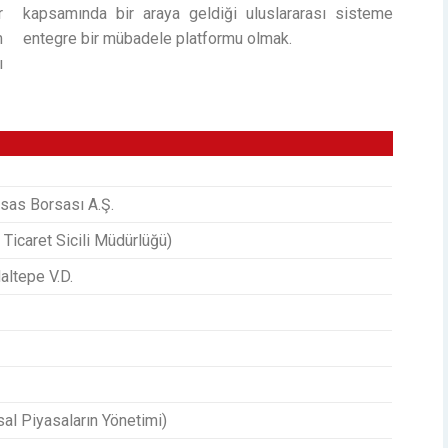
r
kapsamında bir araya geldiği uluslararası sisteme
m
entegre bir mübadele platformu olmak.
ı
tisas Borsası A.Ş.
Ticaret Sicili Müdürlüğü)
ltepe V.D.
sal Piyasaların Yönetimi)