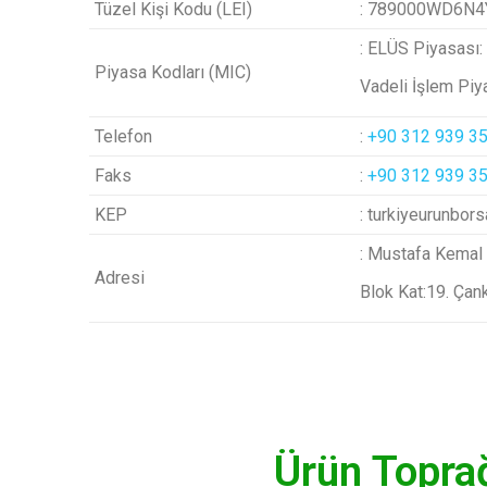
Tüzel Kişi Kodu (LEI)
: 789000WD6N
: ELÜS Piyasası
Piyasa Kodları (MIC)
Vadeli İşlem Pi
Telefon
:
+90 312 939 35
Faks
:
+90 312 939 35
KEP
: turkiyeurunbor
: Mustafa Kemal 
Adresi
Blok Kat:19. Çan
Ürün Toprağ