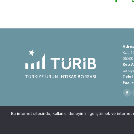
Adres
Kat :1
06530
Kep A
turki
Telef
Fax:
+
Find u
Bu internet sitesinde, kullanıcı deneyimini geliştirmek ve internet s
Türkiye Ürün İhtisas Borsası A.Ş. © 2020 - 2030 Tüm Hakları Saklıdı