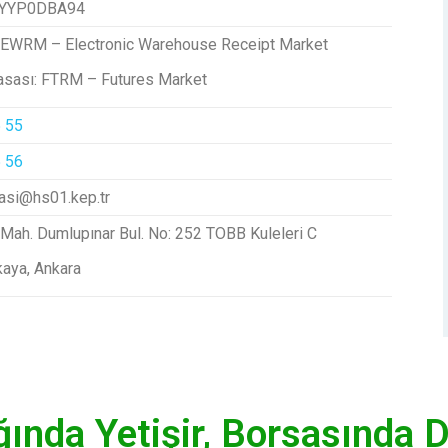
4YYP0DBA94
: EWRM – Electronic Warehouse Receipt Market
yasası: FTRM – Futures Market
 55
 56
sasi@hs01.kep.tr
Mah. Dumlupınar Bul. No: 252 TOBB Kuleleri C
kaya, Ankara
ında Yetişir, Borsasında D