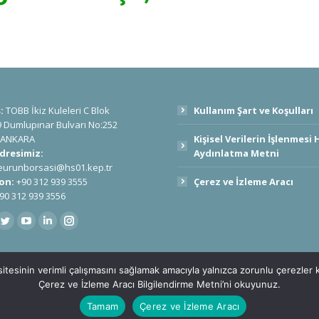
:
TOBB İkiz Kuleleri C Blok
Kullanım Şart ve Koşulları
9 Dumlupınar Bulvarı No:252
 ANKARA
Kişisel Verilerin İşlenmesi
dresimiz:
Aydınlatma Metni
yeurunborsasi@hs01.kep.tr
on:
+90 312 939 3555
Çerez ve İzleme Aracı
90 312 939 3556
s on:
itesinin verimli çalışmasını sağlamak amacıyla yalnızca zorunlu çerezler kull
Çerez ve İzleme Aracı Bilgilendirme Metni’ni okuyunuz.
Tamam
Çerez ve İzleme Aracı
r.