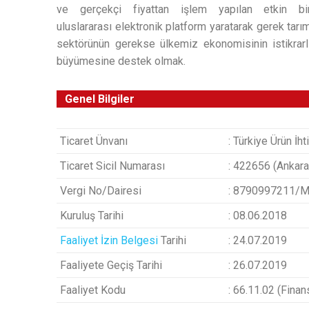
ve gerçekçi fiyattan işlem yapılan etkin bi
uluslararası elektronik platform yaratarak gerek tarı
sektörünün gerekse ülkemiz ekonomisinin istikrarl
büyümesine destek olmak.
Genel Bilgiler
Ticaret Ünvanı
: Türkiye Ürün İh
Ticaret Sicil Numarası
: 422656 (Ankara 
Vergi No/Dairesi
: 8790997211/Ma
Kuruluş Tarihi
: 08.06.2018
Faaliyet İzin Belgesi
Tarihi
: 24.07.2019
Faaliyete Geçiş Tarihi
: 26.07.2019
Faaliyet Kodu
: 66.11.02 (Finan