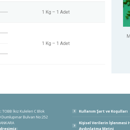
1 Kg – 1 Adet
M
1 Kg – 1 Adet
:
TOBB İkiz Kuleleri C Blok
Kullanım Şart ve Koşulları
9 Dumlupınar Bulvarı No:252
 ANKARA
Kişisel Verilerin İşlenmesi
dresimiz:
Aydınlatma Metni