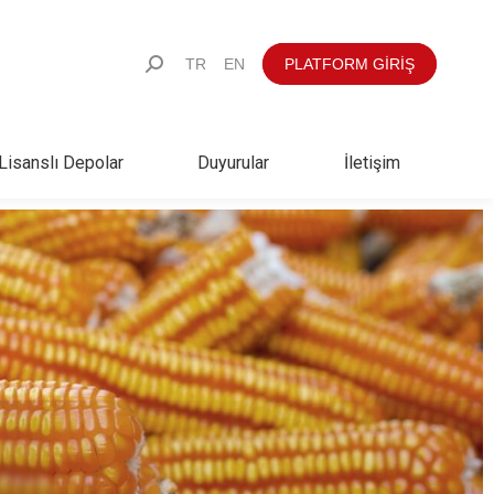
TR
EN
PLATFORM GİRİŞ
Lisanslı Depolar
Duyurular
İletişim