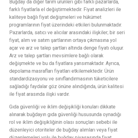
Buğday da diğer tarım ürünleri gibi farklı pazarlarda,
farklı fiyatlarla el değiştirmektedir. Fiyat analizleri ile
kaliteye bağlı fiyat değişmeleri ve hükümet
programlarının fiyat üzerindeki etkileri bulunmaktadır.
Pazarlarda, satıcı ve alıcılar arasındaki ilişkiler; bir seri
fiyat, alım ve satım şartlarının ortaya çıkmasına yol
açar ve arz ve talep şartları altında denge fiyatı oluşur.
Arz ve talep şartları mevsimlere bağlı olarak
değişmekte ve bu da fiyatlara yansımaktadır. Ayrıca,
depolama masrafları fiyatları etkilemektedir. Ürün
standardizasyonu ve sınıflandırmasının tüketicilere
sağladığı faydalar göz önüne alındığında, ürün kalitesi
ile fiyat arasında ilişki vardır.
Gıda güvenliği ve iklim değişikliği konuları dikkate
alınarak buğdayın gıda güvenliği hususunda oynadığı
rol ve iklim değişikliğinin olası sonuçları sebebi ile
düzenleyici otoriteler de buğday alımları veya fiyat
düzenlemeleri yolu ile buğday piyasasında fiyat