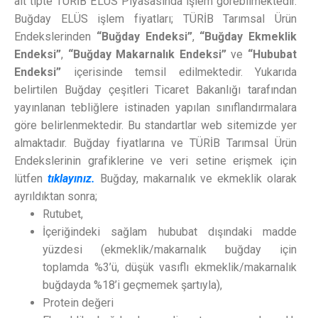
alt tipte TÜRİB ELÜS Piyasasında işlem görebilmektedir.
Buğday ELÜS işlem fiyatları; TÜRİB Tarımsal Ürün
Endekslerinden
“Buğday Endeksi”
,
“Buğday Ekmeklik
Endeksi”
,
“Buğday Makarnalık Endeksi”
ve
“Hububat
Endeksi”
içerisinde temsil edilmektedir. Yukarıda
belirtilen Buğday çeşitleri Ticaret Bakanlığı tarafından
yayınlanan tebliğlere istinaden yapılan sınıflandırmalara
göre belirlenmektedir. Bu standartlar web sitemizde yer
almaktadır. Buğday fiyatlarına ve TÜRİB Tarımsal Ürün
Endekslerinin grafiklerine ve veri setine erişmek için
lütfen
tıklayınız.
Buğday, makarnalık ve ekmeklik olarak
ayrıldıktan sonra;
Rutubet,
İçeriğindeki sağlam hububat dışındaki madde
yüzdesi (ekmeklik/makarnalık buğday için
toplamda %3’ü, düşük vasıflı ekmeklik/makarnalık
buğdayda %18’i geçmemek şartıyla),
Protein değeri