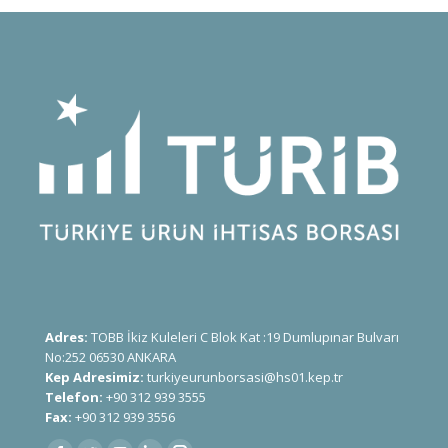
Adres:
TOBB İkiz Kuleleri C Blok Kat :19 Dumlupınar Bulvarı
No:252 06530 ANKARA
Kep Adresimiz:
turkiyeurunborsasi@hs01.kep.tr
Telefon:
+90 312 939 3555
Fax:
+90 312 939 3556
Find us on: