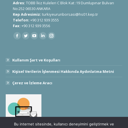
Adres:
TOBB İkiz Kuleleri C Blok Kat :19 Dumlupınar Bulvarı
No:252 06530 ANKARA
Kep Adresimiz:
turkiyeurunborsasi@hs01.kep.tr
Telefon:
+90 312 939 3555
Fax:
+90 312 939 3556
Find us on:
Kullanım Şart ve Koşulları
Kişisel Verilerin İşlenmesi Hakkında Aydınlatma Metni
Çerez ve İzleme Aracı
Bu internet sitesinde, kullanıcı deneyimini geliştirmek ve