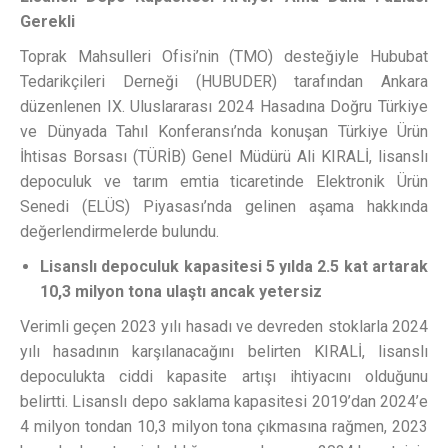
Gerekli
Toprak Mahsulleri Ofisi’nin (TMO) desteğiyle Hububat
Tedarikçileri Derneği (HUBUDER) tarafından Ankara
düzenlenen IX. Uluslararası 2024 Hasadına Doğru Türkiye
ve Dünyada Tahıl Konferansı’nda konuşan Türkiye Ürün
İhtisas Borsası (TÜRİB) Genel Müdürü Ali KIRALİ, lisanslı
depoculuk ve tarım emtia ticaretinde Elektronik Ürün
Senedi (ELÜS) Piyasası’nda gelinen aşama hakkında
değerlendirmelerde bulundu.
Lisanslı depoculuk kapasitesi 5 yılda 2.5 kat artarak
10,3 milyon tona ulaştı ancak yetersiz
Verimli geçen 2023 yılı hasadı ve devreden stoklarla 2024
yılı hasadının karşılanacağını belirten KIRALİ, lisanslı
depoculukta ciddi kapasite artışı ihtiyacını olduğunu
belirtti. Lisanslı depo saklama kapasitesi 2019’dan 2024’e
4 milyon tondan 10,3 milyon tona çıkmasına rağmen, 2023