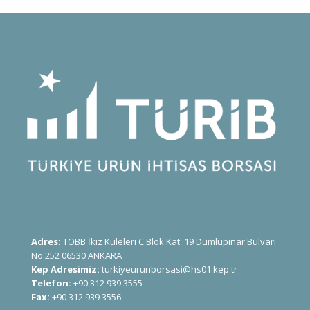
Adres:
TOBB İkiz Kuleleri C Blok Kat :19 Dumlupınar Bulvarı
No:252 06530 ANKARA
Kep Adresimiz:
turkiyeurunborsasi@hs01.kep.tr
Telefon:
+90 312 939 3555
Fax:
+90 312 939 3556