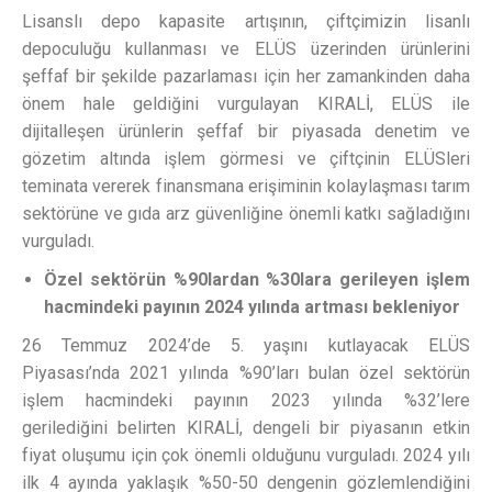
Lisanslı depo kapasite artışının, çiftçimizin lisanlı
depoculuğu kullanması ve ELÜS üzerinden ürünlerini
şeffaf bir şekilde pazarlaması için her zamankinden daha
önem hale geldiğini vurgulayan KIRALİ, ELÜS ile
dijitalleşen ürünlerin şeffaf bir piyasada denetim ve
gözetim altında işlem görmesi ve çiftçinin ELÜSleri
teminata vererek finansmana erişiminin kolaylaşması tarım
sektörüne ve gıda arz güvenliğine önemli katkı sağladığını
vurguladı.
Özel sektörün %90lardan %30lara gerileyen işlem
hacmindeki payının 2024 yılında artması bekleniyor
26 Temmuz 2024’de 5. yaşını kutlayacak ELÜS
Piyasası’nda 2021 yılında %90’ları bulan özel sektörün
işlem hacmindeki payının 2023 yılında %32’lere
gerilediğini belirten KIRALİ, dengeli bir piyasanın etkin
fiyat oluşumu için çok önemli olduğunu vurguladı. 2024 yılı
ilk 4 ayında yaklaşık %50-50 dengenin gözlemlendiğini