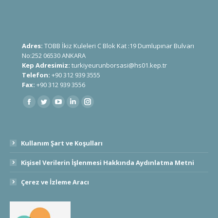
Adres:
TOBB İkiz Kuleleri C Blok Kat :19 Dumlupınar Bulvarı
No:252 06530 ANKARA
Kep Adresimiz:
turkiyeurunborsasi@hs01.kep.tr
Telefon:
+90 312 939 3555
Fax:
+90 312 939 3556
Find us on:
Kullanım Şart ve Koşulları
Kişisel Verilerin İşlenmesi Hakkında Aydınlatma Metni
Çerez ve İzleme Aracı