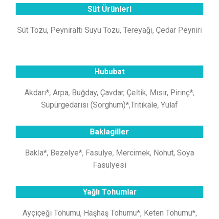
Süt Ürünleri
Süt Tozu, Peyniraltı Suyu Tozu, Tereyağı, Çedar Peyniri
Hububat
Akdarı*, Arpa, Buğday, Çavdar, Çeltik, Mısır, Pirinç*,
Süpürgedarısı (Sorghum)*,Tritikale, Yulaf
Baklagiller
Bakla*, Bezelye*, Fasulye, Mercimek, Nohut, Soya
Fasulyesi
Yağlı Tohumlar
Ayçiçeği Tohumu, Haşhaş Tohumu*, Keten Tohumu*,