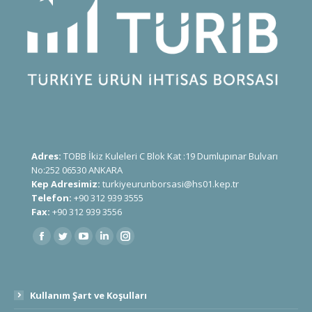
Adres:
TOBB İkiz Kuleleri C Blok Kat :19 Dumlupınar Bulvarı
No:252 06530 ANKARA
Kep Adresimiz:
turkiyeurunborsasi@hs01.kep.tr
Telefon:
+90 312 939 3555
Fax:
+90 312 939 3556
Find us on:
Kullanım Şart ve Koşulları