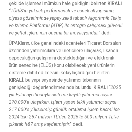
şekilde işlemesi mümkün hale geldiğini belirten
KIRALİ
“TÜRİS’in yüksek performanslı ve esnek altyapısının,
piyasa gözetiminde yapay zekâ tabanlı Algoritmik Takip
ve İzleme Platformu (ATİP) ile entegre çalışması güvenli
ve şeffaf işlem için önemli bir inovasyondur.”
dedi.
ÜPAKların, ülke genelindeki acenteleri Ticaret Borsaları
üzerinden yatırımcılara ve üreticilere ulaşarak, lisanslı
depoculuğun gelişimini desteklediğini ve elektronik
ürün senedine (ELÜS) konu olabilecek yeni ürünlerin
sisteme dahil edilmesini kolaylaştırdığını belirten
KIRALİ
, bu yapı sayesinde yatırımcı tabanının
genişlediği değerlendirmesinde bulundu.
KIRALİ
“
2025
yılı Eylül ayı itibarıyla sisteme kayıtlı yatırımcı sayısı
270.000’e ulaşırken, işlem yapan tekil yatırımcı sayısı
217.000’e yükselmiş; günlük ortalama işlem hacmi ise
2024’teki 267 milyon TL’den 2025’te 500 milyon TL’ye
çıkarak %87 artış kaydetmiştir
.” dedi.