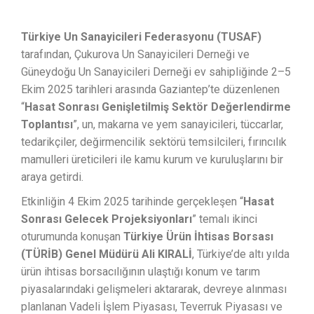
Türkiye Un Sanayicileri Federasyonu (TUSAF)
tarafından, Çukurova Un Sanayicileri Derneği ve
Güneydoğu Un Sanayicileri Derneği ev sahipliğinde 2–5
Ekim 2025 tarihleri arasında Gaziantep’te düzenlenen
“
Hasat Sonrası Genişletilmiş Sektör Değerlendirme
Toplantısı
”, un, makarna ve yem sanayicileri, tüccarlar,
tedarikçiler, değirmencilik sektörü temsilcileri, fırıncılık
mamulleri üreticileri ile kamu kurum ve kuruluşlarını bir
araya getirdi.
Etkinliğin 4 Ekim 2025 tarihinde gerçekleşen “
Hasat
Sonrası Gelecek Projeksiyonları
” temalı ikinci
oturumunda konuşan
Türkiye Ürün İhtisas Borsası
(TÜRİB) Genel Müdürü Ali KIRALİ
, Türkiye’de altı yılda
ürün ihtisas borsacılığının ulaştığı konum ve tarım
piyasalarındaki gelişmeleri aktararak, devreye alınması
planlanan Vadeli İşlem Piyasası, Teverruk Piyasası ve