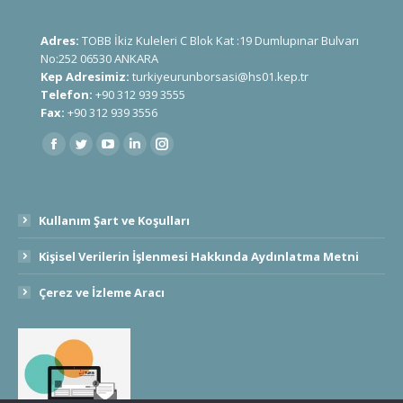
Adres:
TOBB İkiz Kuleleri C Blok Kat :19 Dumlupınar Bulvarı
No:252 06530 ANKARA
Kep Adresimiz:
turkiyeurunborsasi@hs01.kep.tr
Telefon:
+90 312 939 3555
Fax:
+90 312 939 3556
Find us on:
Kullanım Şart ve Koşulları
Kişisel Verilerin İşlenmesi Hakkında Aydınlatma Metni
Çerez ve İzleme Aracı