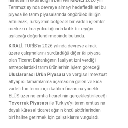
haritasının aktarıldığını belirten
KIRALİ
2026 yılı
Temmuz ayında devreye almayı hedefledikleri bu
piyasa ile tarım piyasalarında öngörülebilirliğin
artırılarak, Türkiye’nin bölgesel bir vadeli işlemler
merkezi olma yolculuğunda kritik bir eşiğin
aşılacağı değerlendirmesinde bulundu.
KIRALİ
, TÜRİB’in 2026 yılında devreye almak
üzere çalışmalarını sürdürdüğü diğer iki piyasa
olan Ticaret Bakanlığının faaliyet izni verdiği
antrepolardaki tarım ürünlerinin işlem göreceği
Uluslararası Ürün Piyasası
ve vergisel mevzuat
altyapısı tamamlanma aşamasına gelen ve kısa
vadeli fon temini için katılım finansına yönelik
ELÜS üzerine emtia ticaretinin gerçekleştirileceği
Teverruk Piyasası
ile Türkiye’yi tarım emtiasına
dayalı küresel ticaret ağının öncü aktörlerinden
biri haline getirmek için çalıştıklarını vurguladı.